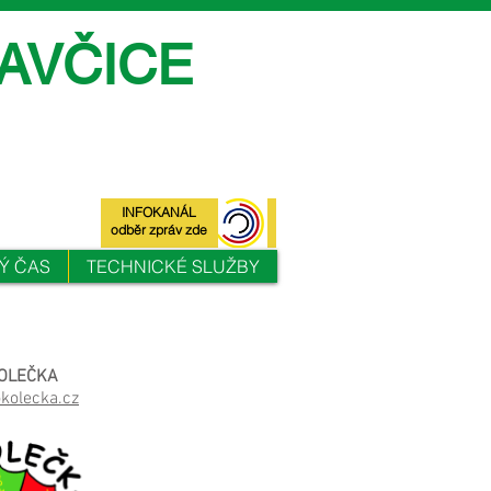
AVČICE
INFOKANÁL
odběr zpráv zde
Ý ČAS
TECHNICKÉ SLUŽBY
OLEČKA
olecka.cz