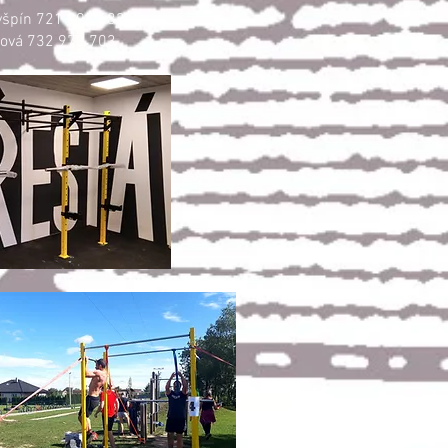
yšpín 721 898 683
nová 732 973 703