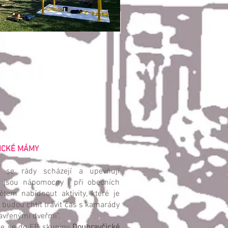
 MÁMY
 se rády scházejí a upevňují
ň jsou nápomocny i při obecních
tem nabídnout aktivity, které je
budou chtít trávit čas s kamarády
avřenými dveřmi".
ašte se do FB skupiny
Doubravčické