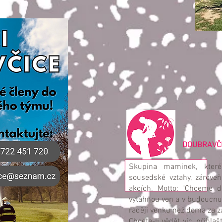
DOUBRAVČICKÉ
Skupina maminek, které
sousedské vztahy, zárove
akcích. Motto: "Chceme dě
vytáhnou ven a v budoucnu 
raději venku než doma za z
Chcete-li vědět víc, přihl