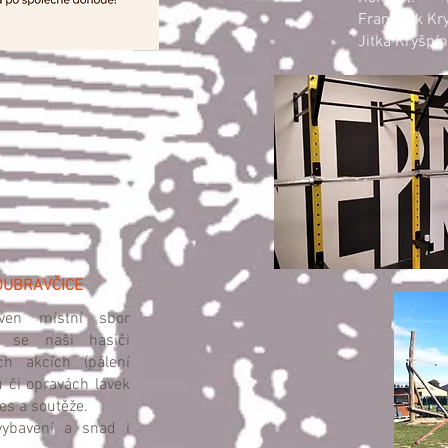
František Kr
Jitka Kryšpí
OUBRAVČICE
ven místní sbor
ě se naši hasiči
ch akcích (pálení
 či opravách lávek
les a soutěže.
ybavení a snad i