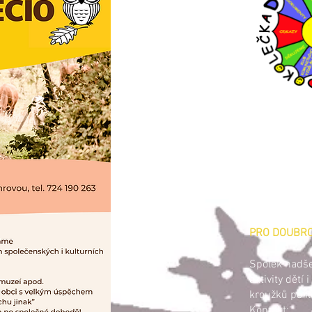
PRO DOUBR
Spolek nadšen
aktivity dětí
kroužků po k
Kontakt: