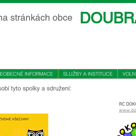
DOUBR
 na stránkách obce
ŠEOBECNÉ INFORMACE
SLUŽBY A INSTITUCE
VOLN
bí tyto spolky a sdružení:
RC DOK
www.dok