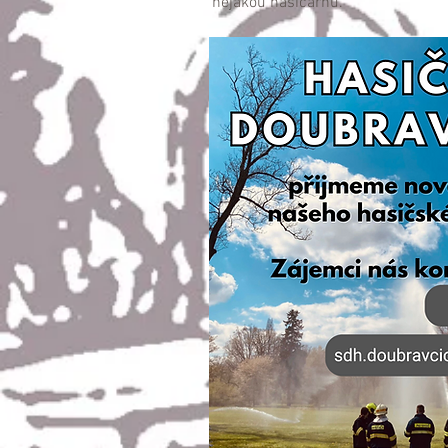
nějakou hasičárnu.