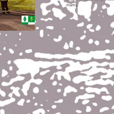
mámy.