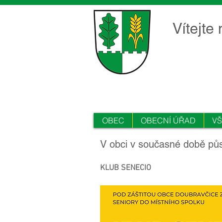
Vítejte
OBEC
OBECNÍ ÚŘAD
V
V obci v současné době půso
KLUB SENECIO