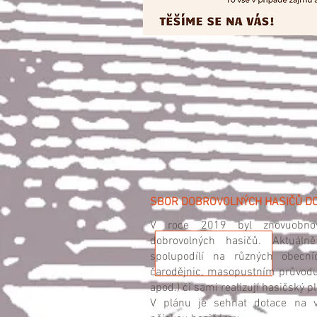
SBOR DOBROVOLNÝCH HASIČŮ D
V roce 2019 byl znovuobno
dobrovolných hasičů. Aktuáln
spolupodílí na různých obecní
čarodějnic, masopustním průvodu
apod.) či sami realizují hasičský p
V plánu je sehnat dotace na v