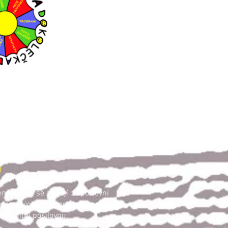
O
ců, kteří se starají o sportovní
 i dospělých, od sportovních
omunitní posilovnu.