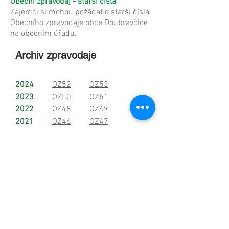
Obecní zpravodaj - starší čísla
Zájemci si mohou požádat o starší čísla
Obecního zpravodaje obce Doubravčice
na obecním úřadu.
Archiv zpravodaje
2024
OZ52
OZ53
2023
OZ50
OZ51
2022
OZ48
OZ49
2021
OZ46
OZ47
2020
OZ44
OZ45
2019
OZ41
OZ42
OZ43
2018
OZ38
OZ39
OZ40
2017
OZ35
OZ36
OZ37
2016
OZ32
OZ33
OZ34
2015
OZ29
OZ30
OZ31
2014
OZ26
OZ27
OZ28
2013
OZ23
OZ24
OZ25