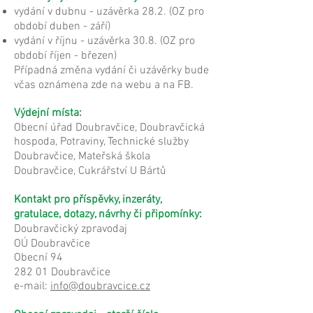
vydání v dubnu - uzávěrka 28.2. (OZ pro
období duben - září)
vydání v říjnu - uzávěrka 30.8. (OZ pro
období říjen - březen)
Případná změna vydání či uzávěrky bude
včas oznámena zde na webu a na FB.
Výdejní místa:
Obecní úřad Doubravčice, Doubravčická
hospoda, Potraviny, Technické služby
Doubravčice, Mateřská škola
Doubravčice, Cukrářství U Bártů
Kontakt pro příspěvky, inzeráty,
gratulace, dotazy, návrhy či připomínky:
Doubravčický zpravodaj
OÚ Doubravčice
Obecní 94
282 01 Doubravčice
e-mail:
info@doubravcice.cz