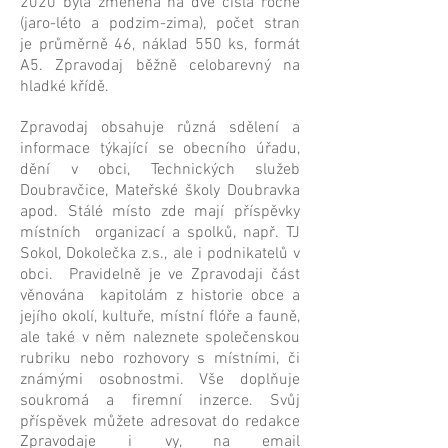
2020 byla změněna na dvě čísla ročně
(jaro-léto a podzim-zima), počet stran
je
průměrně
46, náklad 550 ks, formát
A5. Zpravodaj běžně celobarevný na
hladké křídě.
Zpravodaj obsahuje různá sdělení a
informace týkající se obecního úřadu,
dění v obci, Technických služeb
Doubravčice, Mateřské školy Doubravka
apod. Stálé místo zde mají příspěvky
místních organizací a spolků, např. TJ
Sokol, Dokolečka z.s., ale i podnikatelů v
obci. Pravidelně je ve Zpravodaji část
věnována kapitolám z historie obce a
jejího okolí, kultuře, místní flóře a fauně,
ale také v něm naleznete společenskou
rubriku nebo rozhovory s místními, či
známými osobnostmi. Vše doplňuje
soukromá a firemní inzerce. Svůj
příspěvek můžete adresovat do redakce
Zpravodaje i vy, na email