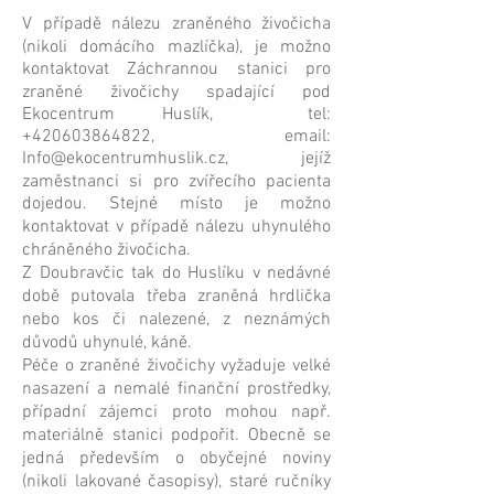
V případě nálezu zraněného živočicha
(nikoli domácího mazlíčka), je možno
kontaktovat Záchrannou stanici pro
zraněné živočichy spadající pod
Ekocentrum Huslík, tel:
+420603864822
, email:
Info@ekocentrumhuslik.cz
, jejíž
zaměstnanci si pro zvířecího pacienta
dojedou. Stejné místo je možno
kontaktovat v případě nálezu uhynulého
chráněného živočicha.
Z Doubravčic tak do Huslíku v nedávné
době putovala třeba zraněná hrdlička
nebo kos či nalezené, z neznámých
důvodů uhynulé, káně.
Péče o zraněné živočichy vyžaduje velké
nasazení a nemalé finanční prostředky,
případní zájemci proto mohou např.
materiálně stanici podpořit. Obecně se
jedná především o obyčejné noviny
(nikoli lakované časopisy), staré ručníky