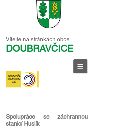
Vítejte na stránkách obce
DOUBRAVČICE
INFOKANÁL
odběr zpráv
zde
Spolupráce se záchrannou
stanicí Huslík